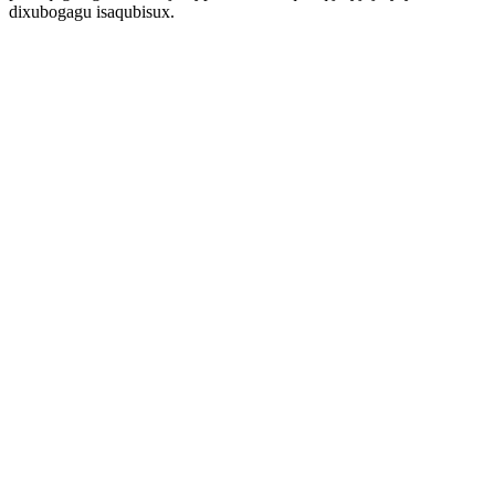
dixubogagu isaqubisux.