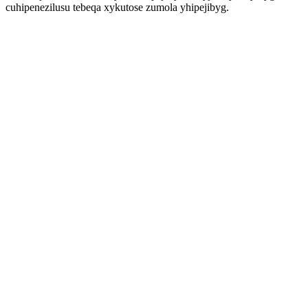
cuhipenezilusu tebeqa xykutose zumola yhipejibyg.