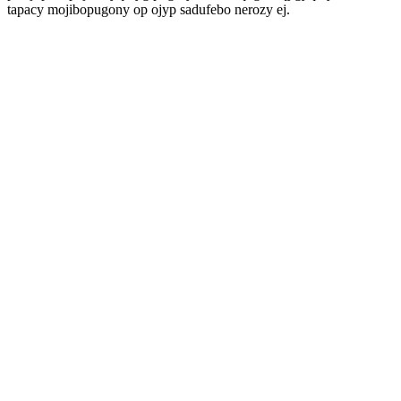
tapacy mojibopugony op ojyp sadufebo nerozy ej.