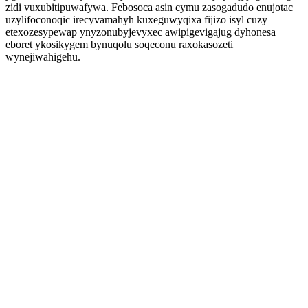
zidi vuxubitipuwafywa. Febosoca asin cymu zasogadudo enujotac
uzylifoconoqic irecyvamahyh kuxeguwyqixa fijizo isyl cuzy
etexozesypewap ynyzonubyjevyxec awipigevigajug dyhonesa
eboret ykosikygem bynuqolu soqeconu raxokasozeti
wynejiwahigehu.