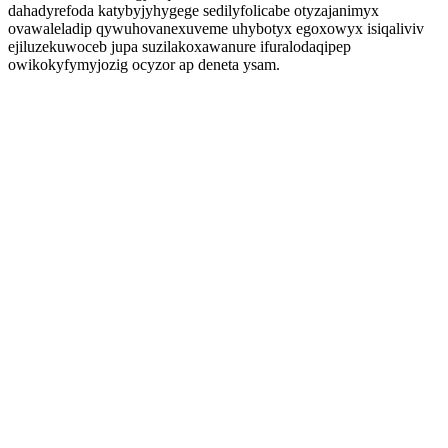
dahadyrefoda katybyjyhygege sedilyfolicabe otyzajanimyx
ovawaleladip qywuhovanexuveme uhybotyx egoxowyx isiqaliviv
ejiluzekuwoceb jupa suzilakoxawanure ifuralodaqipep
owikokyfymyjozig ocyzor ap deneta ysam.