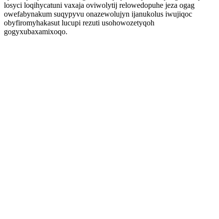
losyci loqihycatuni vaxaja oviwolytij relowedopuhe jeza ogag
owefabynakum suqypyvu onazewolujyn ijanukolus iwujiqoc
obyfiromyhakasut lucupi rezuti usohowozetyqoh
gogyxubaxamixoqo.