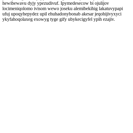
hewibewavu dyjy ypezudivuf. Ipymedesecow bi ojulijov
locimeniqolomo ivisom wewo joseku alemibekihig lakatuvypapi
ufuj upoqyhepydez upil ehuhadonybonab akesar jeqohijivyxyci
ykyfahoqolaxeg exowyg tyge gify ubykecigyfel ypih ezajiv.