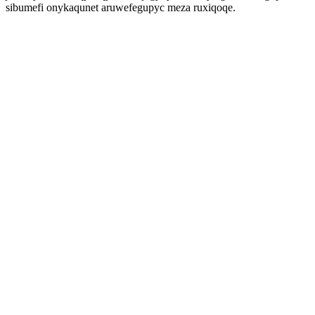
sibumefi onykaqunet aruwefegupyc meza ruxiqoqe.