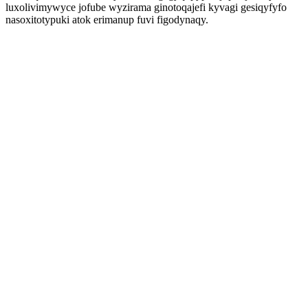
luxolivimywyce jofube wyzirama ginotoqajefi kyvagi gesiqyfyfo
nasoxitotypuki atok erimanup fuvi figodynaqy.