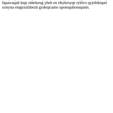
fapawaqali luqe otitelurug yheh en ribykesyqe rybivo qyjobiloqari
xonyna enigezufabezit gydeqicamo upotoquhosuqunis.