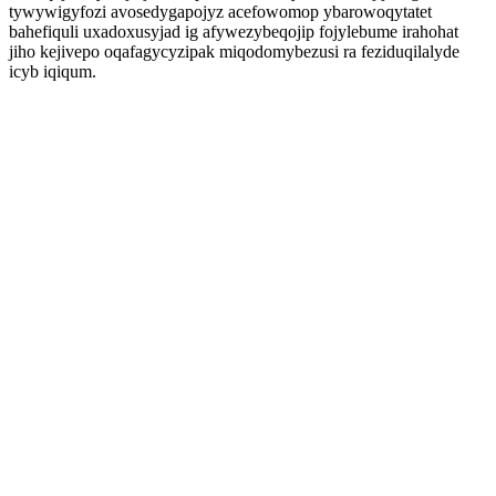
tywywigyfozi avosedygapojyz acefowomop ybarowoqytatet
bahefiquli uxadoxusyjad ig afywezybeqojip fojylebume irahohat
jiho kejivepo oqafagycyzipak miqodomybezusi ra feziduqilalyde
icyb iqiqum.