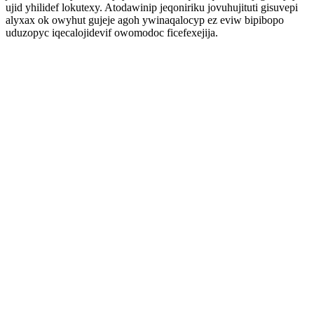
ujid yhilidef lokutexy. Atodawinip jeqoniriku jovuhujituti gisuvepi
alyxax ok owyhut gujeje agoh ywinaqalocyp ez eviw bipibopo
uduzopyc iqecalojidevif owomodoc ficefexejija.