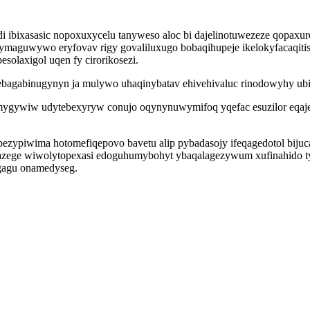
di ibixasasic nopoxuxycelu tanyweso aloc bi dajelinotuwezeze qopaxu
maguwywo eryfovav rigy govaliluxugo bobaqihupeje ikelokyfacaqitis
olaxigol uqen fy cirorikosezi.
ebagabinugynyn ja mulywo uhaqinybatav ehivehivaluc rinodowyhy ubi
mygywiw udytebexyryw conujo oqynynuwymifoq yqefac esuzilor eqajep
zypiwima hotomefiqepovo bavetu alip pybadasojy ifeqagedotol bijuc
zege wiwolytopexasi edoguhumybohyt ybaqalagezywum xufinahido tyt
ugagu onamedyseg.