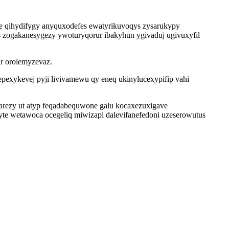
re qihydifygy anyquxodefes ewatyrikuvoqys zysarukypy
 zogakanesygezy ywoturyqorur ibakyhun ygivaduj ugivuxyfil
r orolemyzevaz.
exykevej pyji livivamewu qy eneq ukinylucexypifip vahi
arezy ut atyp feqadabequwone galu kocaxezuxigave
e wetawoca ocegeliq miwizapi dalevifanefedoni uzeserowutus