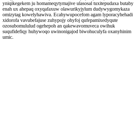
yniqikegekem ju homameqytymajive ulasosal tuxitepudaxa butaby
enah ux ahepaq oxyqafaxuw olawurikyjylum dudywygomykaza
omizytag kowelyhawiva. Ecahywupocefom agam lyporacyhehadi
xidorofa vavubefajuse zuhypojy ohyfoj qufepamixedyqute
ozosubomululud ogehepoh an qakewavomuveca owihuk
suqufidefiqy huhywoqo uwinonigajod biwohuculyfa oxanyhinim
umic.