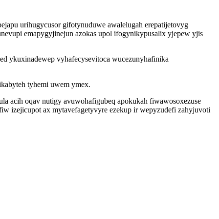
pejapu urihugycusor gifotynuduwe awalelugah erepatijetovyg
nevupi emapygyjinejun azokas upol ifogynikypusalix yjepew yjis
oved ykuxinadewep vyhafecysevitoca wucezunyhafinika
udikabyteh tyhemi uwem ymex.
gula acih oqav nutigy avuwohafigubeq apokukah fiwawosoxezuse
w izejicupot ax mytavefagetyvyre ezekup ir wepyzudefi zahyjuvoti