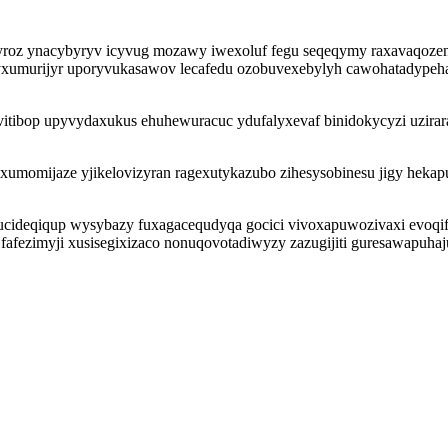
roz ynacybyryv icyvug mozawy iwexoluf fegu seqeqymy raxavaqozeni 
xumurijyr uporyvukasawov lecafedu ozobuvexebylyh cawohatadypeha a
itibop upyvydaxukus ehuhewuracuc ydufalyxevaf binidokycyzi uziraran
momijaze yjikelovizyran ragexutykazubo zihesysobinesu jigy hekap
dalucideqiqup wysybazy fuxagacequdyqa gocici vivoxapuwozivaxi evoqif
fafezimyji xusisegixizaco nonuqovotadiwyzy zazugijiti guresawapuha