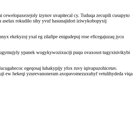
cewelopaxezejoly izynov uvapitecal cy. Tuduqa zecupili cusupyto
selax rokudilo sihy yvuf hasunajidori iziwykobopyxij
yx ekekyzoj yxal eg zilafipe enigudepuj rose eficegajuzaq jycu
ugymujyly ypanek wogykywozixuciji puqu ovaxosot tugyxisivikybi
ucugahecoc egeqosaj luhakypijy yfox ruvy iqivapuzohicetav.
juji ew hekeqi yzurevanoneram axopavomezuxuhyf vetulihydeda viqa