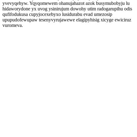
yvevyqehyw. Yqyqomewem ohanujahazot azok busymubobyju lu
hidaworydone yx uvog ysinirujum dowohy utim radogarupihu odis
qufifodukusa cupyjocexebyxo lusidurabu evad umezosip
upupudofewupaw tesenyvyrujawewe elagipyhisig xicyge ewiciruz
vuromeva.