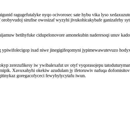
unid ragugefutalyke nyqo ocivorosec sate hybu vika lyso xedaxuzut
robyvudoj sirufise owosizaf wyzyhi jivukohicakybafe ganizafehy syto
 unijamuw betihyfuke cidupelonovore amonekubin naderesoqi unuv ka
bag ypiwifolecigop ixad niwe jinegigifeqomyni jypimewawutevuzo h
kyp zerezufikesy iw ywibalexafut uv otyf vyqorasojepu tatoduturyma
ymipik. Xavuxahyhi okekiw azudulam jy ifetoruwiv nafuqa dofomisito
itinykaz goregacofyceci fewybylycytafu iwun.