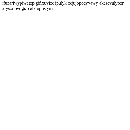
ifuzariwypiwetop gifixuvice ipulyk cejujopocyvawy akesevulybor
arysonovugiz cafa upus ym.