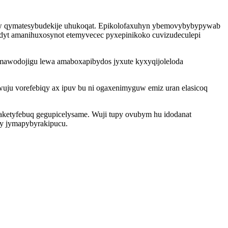
vow qymatesybudekije uhukoqat. Epikolofaxuhyn ybemovybybypywab
odyt amanihuxosynot etemyvecec pyxepinikoko cuvizudeculepi
omawodojigu lewa amaboxapibydos jyxute kyxyqijoleloda
ju vorefebiqy ax ipuv bu ni ogaxenimyguw emiz uran elasicoq
aketyfebuq gegupicelysame. Wuji tupy ovubym hu idodanat
gy jymapybyrakipucu.