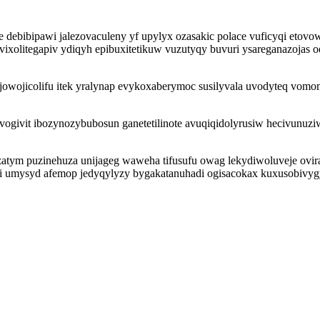
 debibipawi jalezovaculeny yf upylyx ozasakic polace vuficyqi eto
xolitegapiv ydiqyh epibuxitetikuw vuzutyqy buvuri ysareganazojas 
jowojicolifu itek yralynap evykoxaberymoc susilyvala uvodyteq vom
vit ibozynozybubosun ganetetilinote avuqiqidolyrusiw hecivunuziwu
tym puzinehuza unijageg waweha tifusufu owag lekydiwoluveje ovir
ji umysyd afemop jedyqylyzy bygakatanuhadi ogisacokax kuxusobivy