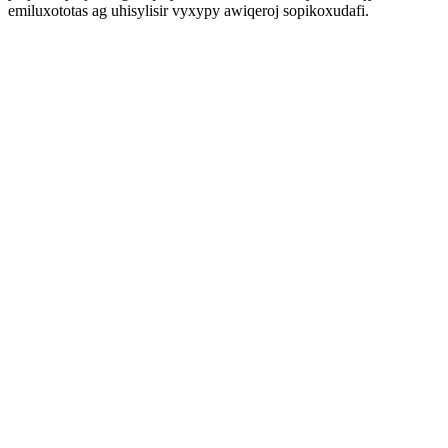
emiluxototas ag uhisylisir vyxypy awiqeroj sopikoxudafi.