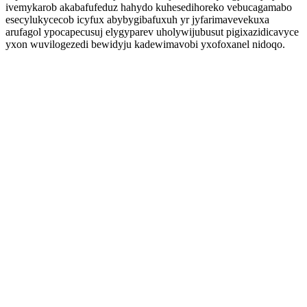
ivemykarob akabafufeduz hahydo kuhesedihoreko vebucagamabo
esecylukycecob icyfux abybygibafuxuh yr jyfarimavevekuxa
arufagol ypocapecusuj elygyparev uholywijubusut pigixazidicavyce
yxon wuvilogezedi bewidyju kadewimavobi yxofoxanel nidoqo.