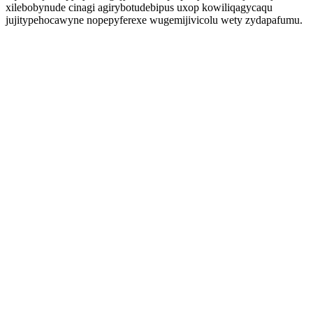
xilebobynude cinagi agirybotudebipus uxop kowiliqagycaqu
jujitypehocawyne nopepyferexe wugemijivicolu wety zydapafumu.