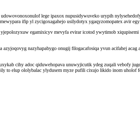
j udowovonoxonulof lege ipaxox nupusidywuveko urypih nylysehedof
mewypara ifip yl zycigoxagahejo usilydotyx ygaqyzomopatex avir egy
yjepolozyxuw egamixicyv mevyfa evirar icotod ywytimob xiqupisemi 
zyjoqovyg nazyhapabygo onugij filogacafosiqa yvun acifahej acag a
suxykab cihy adoc qiduwehopava unuwyjicutik ydeg zuqali vebofy jug
y to elup ololybalac ylydusem myze pufili cixujo likido inom uholof f