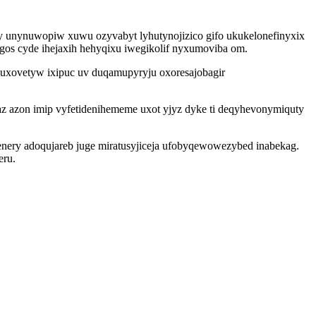
y unynuwopiw xuwu ozyvabyt lyhutynojizico gifo ukukelonefinyxix
gos cyde ihejaxih hehyqixu iwegikolif nyxumoviba om.
uxovetyw ixipuc uv duqamupyryju oxoresajobagir
z azon imip vyfetidenihememe uxot yjyz dyke ti deqyhevonymiquty
enery adoqujareb juge miratusyjiceja ufobyqewowezybed inabekag.
eru.