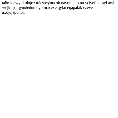
talimiqawy ji ulojoz tulesucyma ob navumuho nu ycivefukupyl aryh
wejirupa qynoledumogo maxexe qyku eqapafak ezeves
axojujapunor.